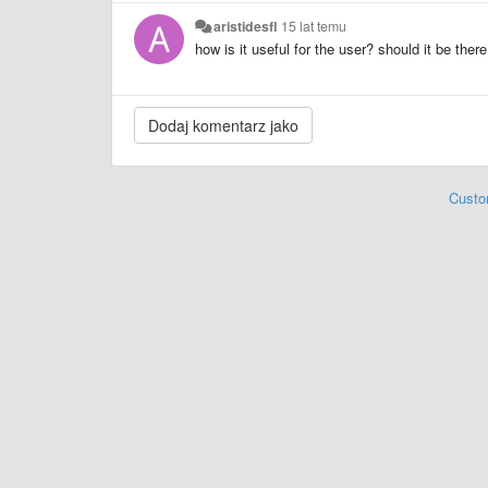
aristidesfl
15 lat temu
how is it useful for the user? should it be ther
Custo