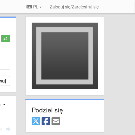
PL
Zaloguj się/Zarejestruj się
+2
wuj
ch
Podziel się