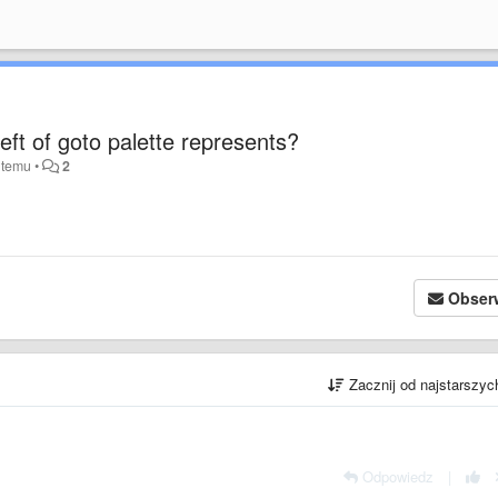
ft of goto palette represents?
t temu
•
2
Obser
Zacznij od najstarszy
Odpowiedz
|