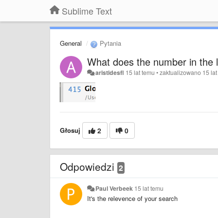
Sublime Text
General
Pytania
What does the number in the le
aristidesfl
15 lat temu
•
zaktualizowano
15 la
Głosuj
2
0
Odpowiedzi
2
Paul Verbeek
15 lat temu
It's the relevence of your search