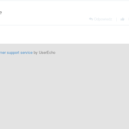
e?
Odpowiedz
|
mer support service
by UserEcho