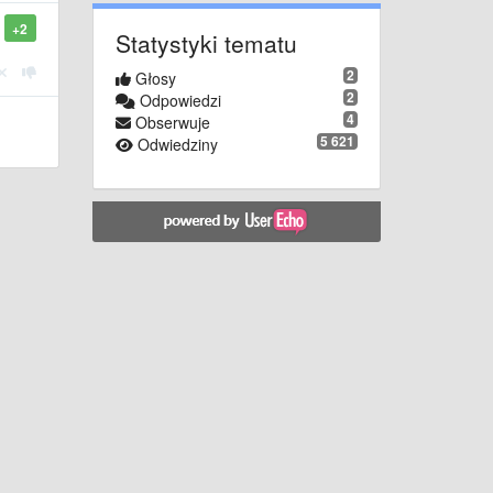
+2
Statystyki tematu
2
Głosy
2
Odpowiedzi
4
Obserwuje
5 621
Odwiedziny