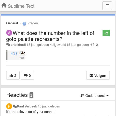
Sublime Text
General
Vragen
What does the number in the left of
+2
goto palette represents?
aristidesfl
15 jaar geleden
•
bijgewerkt
15 jaar geleden
•
2
2
0
Volgen
Reacties
2
Oudste eerst
Paul Verbeek
15 jaar geleden
It's the relevence of your search