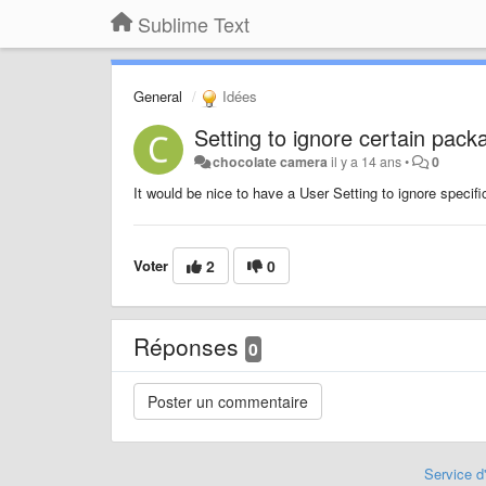
Sublime Text
General
Idées
Setting to ignore certain pack
chocolate camera
il y a 14 ans
•
0
It would be nice to have a User Setting to ignore speci
Voter
2
0
Réponses
0
Service d