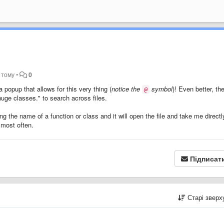
в тому
•
0
a popup that allows for this very thing (
notice the
symbol
)! Even better, th
@
 huge classes." to search across files.
ping the name of a function or class and it will open the file and take me directl
 most often.
Підписат
Старі звер