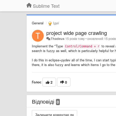
Sublime Text
General
Ідеї
project wide page crawling
Thadeus
15 років тому
•
оновлений
15 рокі
Implement the "Type
to reveal 
Control/Command + r
search is fuzzy as well, which is particularly helpful for
I do this in eclipse+pydev all of the time, I can start ty
there, it is also fuzzy and learns which items I go to the
Голос
2
0
Відповіді
0