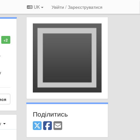
UK
Увійти / Зареєструватися
+2
e
y
ися
Поділитись
ху