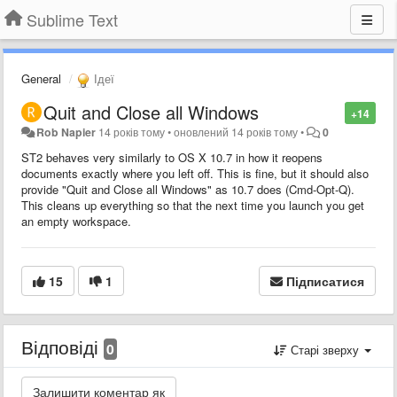
Sublime Text
General
Ідеї
Quit and Close all Windows
+14
Rob Napier
14 років тому
•
оновлений
14 років тому
•
0
ST2 behaves very similarly to OS X 10.7 in how it reopens
documents exactly where you left off. This is fine, but it should also
provide "Quit and Close all Windows" as 10.7 does (Cmd-Opt-Q).
This cleans up everything so that the next time you launch you get
an empty workspace.
15
1
Підписатися
Відповіді
0
Старі зверху