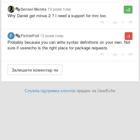
Sensei Monks
13 років тому
+2
Why Daniel get minus 2 ? I need a support for mrc too.
|
FichteFoll
13 років тому
-1
Probably because you can write syntax definitions on your own. Not
sure if userecho is the right place for package requests.
|
Служба підтримки клієнтів
працює на UserEcho