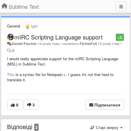
Sublime Text
General
Ідеї
mIRC Scripting Language support
+3
Daniel Fischer
14 років тому
•
оновлено
FichteFoll
13 років тому
•
2
I would really appreciate support for the mIRC Scripting Language
(MSL) in Sublime Text.
This
is a syntax file for Notepad++, I guess it's not that hard to
translate it.
6
3
Підписатися
Відповіді
2
Старі зверху