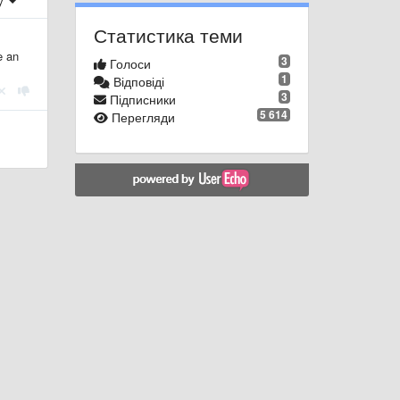
ху
Статистика теми
e an
3
Голоси
1
Відповіді
3
Підписники
5 614
Перегляди