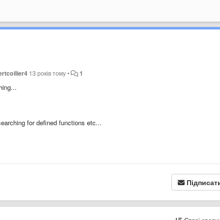
rtcollier4
13 років тому
•
1
ing...
earching for defined functions etc...
Підписат