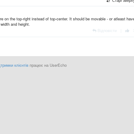
Старі звер
re on the top-right instead of top-center. It should be movable - or atleast hav
 width and height.
Відповісти
|
тримки клієнтів
працює на UserEcho