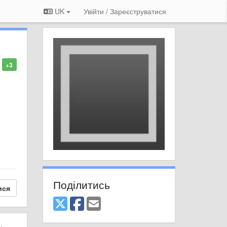
UK
Увійти / Зареєструватися
+3
Поділитись
ися