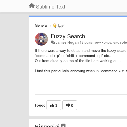
Sublime Text
General
Ідеї
Fuzzy Search
James Hogan
13 років тому
•
оновлено
robe
If there were a way to detach and move the fuzzy search
"command + p" or "shift + command + p" etc...
Out from directly on top of the file I am working on...
I find this particularly annoying when in "command + r" s
Голос
3
0
Відповіді
1