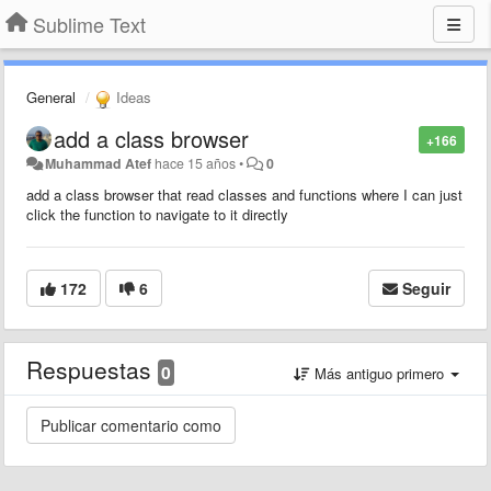
Sublime Text
General
Ideas
add a class browser
+166
Muhammad Atef
hace 15 años
•
0
add a class browser that read classes and functions where I can just
click the function to navigate to it directly
172
6
Seguir
Respuestas
0
Más antiguo primero