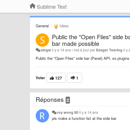
Sublime Text
General
Idées
Public the "Open Files" side bar
bar made possible
singw
il y a 14 ans
•
mis à jour par
Eesger Toering
il y
Public the "Open Files" side bar (Panel) API, so plugins 
Voter
127
1
Réponses
2
roy wong 80
il y a 14 ans
pls make a function list at the side bar