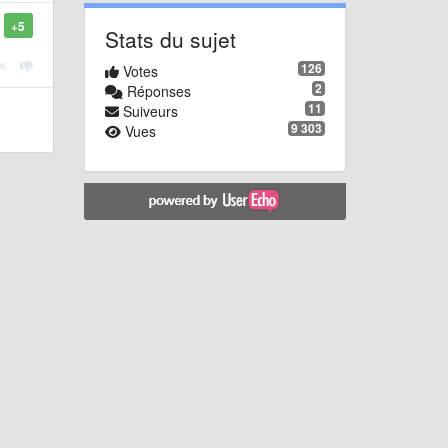
+5
Stats du sujet
126
Votes
2
Réponses
11
Suiveurs
9 303
Vues