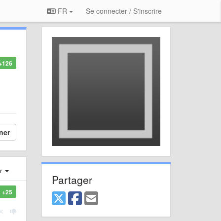
FR
Se connecter / S'inscrire
+126
ner
er
Partager
+25