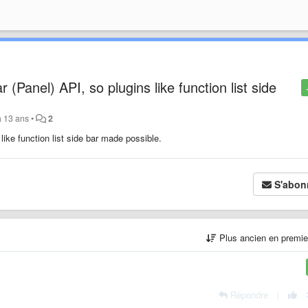
 (Panel) API, so plugins like function list side
 a 13 ans
•
2
like function list side bar made possible.
S'abon
Plus ancien en premi
Répondre
|