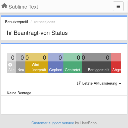
Sublime Text
Benutzerprofil
rotnassjoess
Ihr Beantragt-von Status
0
0
0
0
0
0
0
0
Wird
Alle
Neu
überprüft
Geplant
Gestartet
Fertiggestellt
Abgelehn
Letzte Aktualisierung
Keine Beiträge
Customer support service
by UserEcho