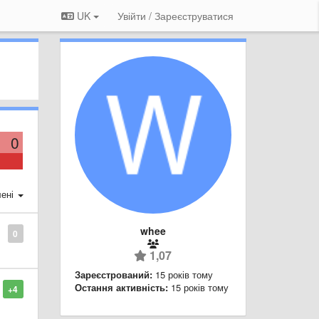
UK
Увійти / Зареєструватися
0
ені
whee
0
1,07
Зареєстрований:
15 років тому
Остання активність:
15 років тому
+4