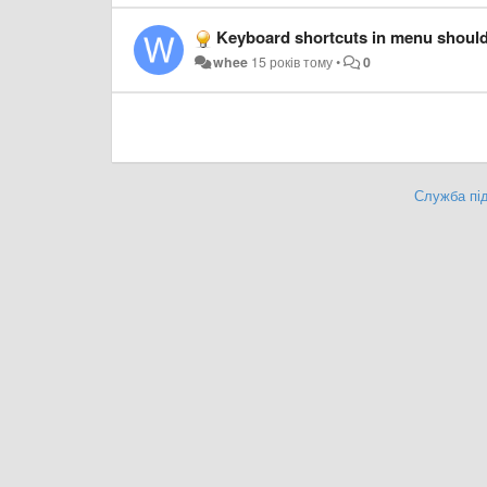
Keyboard shortcuts in menu should
whee
15 років тому
•
0
Служба під