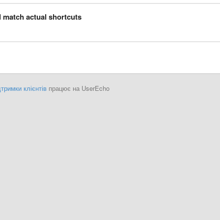
 match actual shortcuts
тримки клієнтів
працює на UserEcho