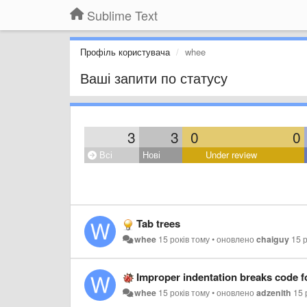
Sublime Text
Профіль користувача
whee
Ваші запити по статусу
3
3
0
0
Всі
Нові
Under review
Tab trees
whee
15 років тому
•
оновлено
chaiguy
15 
Improper indentation breaks code f
whee
15 років тому
•
оновлено
adzenith
15 