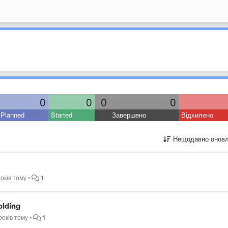
0
0
0
0
Planned
Started
Завершено
Відхилено
Нещодавно оновл
років тому
•
1
olding
років тому
•
1