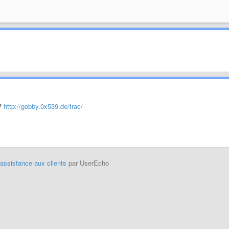
d?
http://gobby.0x539.de/trac/
'assistance aux clients
par UserEcho