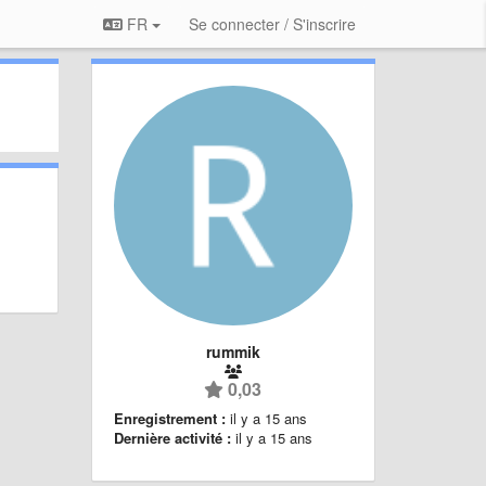
FR
Se connecter / S'inscrire
rummik
0,03
Enregistrement :
il y a 15 ans
Dernière activité :
il y a 15 ans