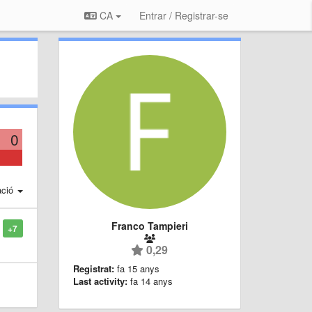
CA
Entrar / Registrar-se
0
ació
Franco Tampieri
+7
0,29
Registrat:
fa 15 anys
Last activity:
fa 14 anys