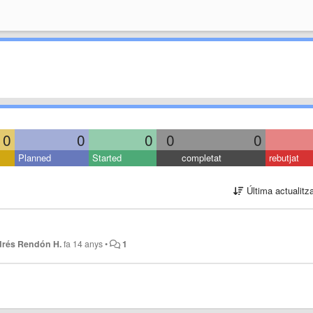
0
0
0
0
0
Planned
Started
completat
rebutjat
Última actualitz
rés Rendón H.
fa 14 anys
•
1