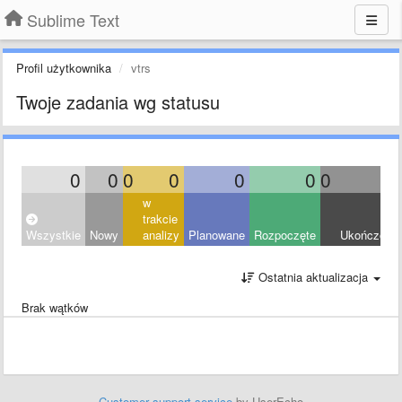
Sublime Text
Profil użytkownika
vtrs
Twoje zadania wg statusu
0
0
0
0
0
0
0
0
w
trakcie
Wszystkie
Nowy
analizy
Planowane
Rozpoczęte
Ukończony
Ostatnia aktualizacja
Brak wątków
Customer support service
by UserEcho