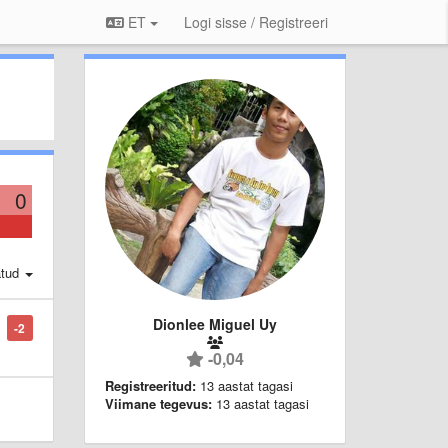
ET
Logi sisse / Registreeri
0
atud
Dionlee Miguel Uy
-2
-0,04
Registreeritud:
13 aastat tagasi
Viimane tegevus:
13 aastat tagasi