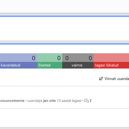
0
0
0
0
kavandatud
Started
valmis
tagasi lükatud
Viimati uuend
announcements
•
uuendaja
jan otte
13 aastat tagasi
•
2