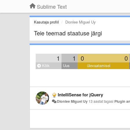
Sublime Text
Kasutaja profiil
Dionlee Miguel Uy
Teie teemad staatuse järgi
1
1
0
0
Kõik
Uus
ülevaatamisel
IntelliSense for jQuery
Dionlee Miguel Uy
13 aastat tagasi
Plugin 