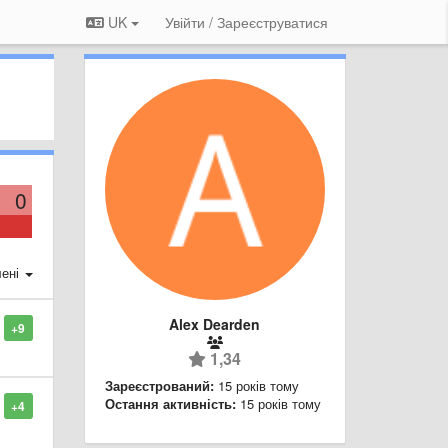
UK
Увійти / Зареєструватися
0
ені
Alex Dearden
+9
1,34
Зареєстрований:
15 років тому
Остання активність:
15 років тому
+4