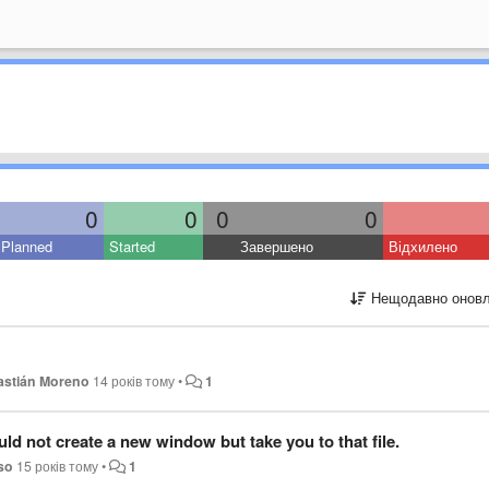
0
0
0
0
Planned
Started
Завершено
Відхилено
Нещодавно оновл
astián Moreno
14 років тому
•
1
ld not create a new window but take you to that file.
so
15 років тому
•
1