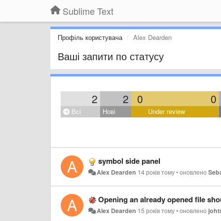
Sublime Text
Профіль користувача
Alex Dearden
Ваші запити по статусу
2
2
0
0
Всі
Нові
Under review
symbol side panel
Alex Dearden
14 років тому
•
оновлено
Seb
Opening an already opened file shou
Alex Dearden
15 років тому
•
оновлено
joht