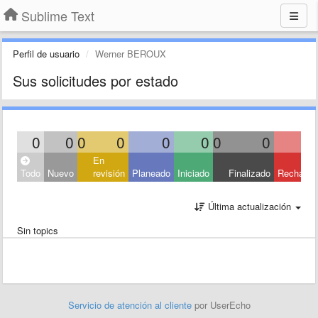
Sublime Text
Perfil de usuario
Werner BEROUX
Sus solicitudes por estado
0
0
0
0
0
0
0
0
En
Todo
Nuevo
revisión
Planeado
Iniciado
Finalizado
Rechaza
Última actualización
Sin topics
Servicio de atención al cliente
por UserEcho