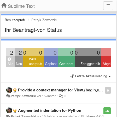
Sublime Text
Benutzerprofil
Patryk Zawadzki
Ihr Beantragt-von Status
2
2
0
0
0
0
0
0
Wird
Alle
Neu
überprüft
Geplant
Gestartet
Fertiggestellt
Abgelehn
Letzte Aktualisierung
Provide a context manager for View.{begin,end}_edit
0
Patryk Zawadzki
vor 15 Jahren
•
0
Augmented indentation for Python
+6
Patryk Zawadzki
vor 15 Jahren
•
aktualisiert
vor 15 Jahren
•
1