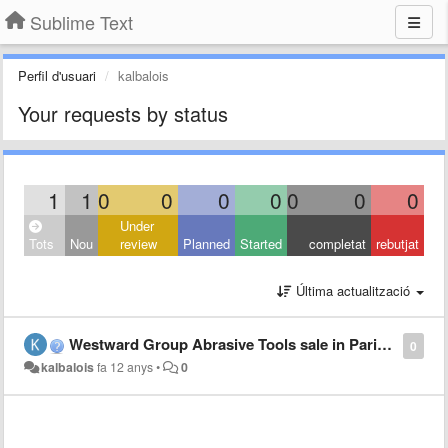
Sublime Text
Perfil d'usuari
kalbalois
Your requests by status
1
1
0
0
0
0
0
0
0
Under
Tots
Nou
review
Planned
Started
completat
rebutjat
Última actualització
Westward Group Abrasive Tools sale in Paris, KKR takes over French steel abrasives maker
0
kalbalois
fa 12 anys
•
0