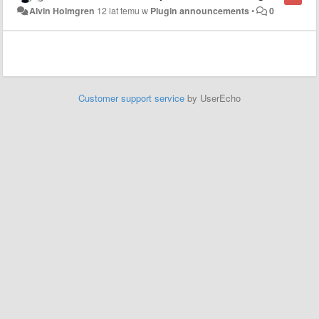
Alvin Holmgren
12 lat temu
w
Plugin announcements
•
0
Customer support service
by UserEcho