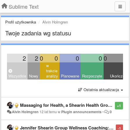
Sublime Text
Profil użytkownika
Alvin Holmgren
Twoje zadania wg statusu
2
2
0
0
0
0
0
0
w
trakcie
Wszystkie
Nowy
analizy
Planowane
Rozpoczęte
Ukończony
Ostatnia aktualizacja
Massaging for Health, a Shearin Health Group Approach – PitchEngine
+1
Alvin Holmgren
12 lat temu
w
Plugin announcements
•
0
Jennifer Shearin Group Wellness Coaching: Integrated Coaching for Health and Life on Newsvine
-1