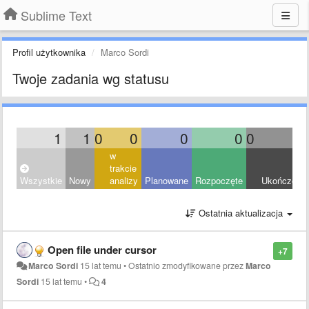
Sublime Text
Profil użytkownika
Marco Sordi
Twoje zadania wg statusu
1
1
0
0
0
0
0
0
w
trakcie
Wszystkie
Nowy
analizy
Planowane
Rozpoczęte
Ukończony
Ostatnia aktualizacja
Open file under cursor
+7
Marco Sordi
15 lat temu
•
Ostatnio zmodyfikowane przez
Marco
Sordi
15 lat temu
•
4