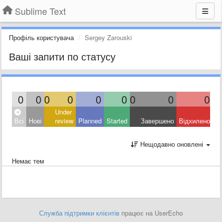
Sublime Text
Профіль користувача
Sergey Zarouski
Ваші запити по статусу
0
0
0
0
0
0
0
0
0
Under
Всі
Нові
review
Planned
Started
Завершено
Відхилено
Нещодавно оновлені
Немає тем
Служба підтримки клієнтів
працює на UserEcho