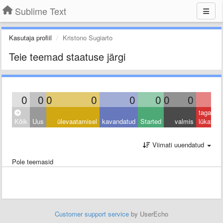
Sublime Text
Kasutaja profiil
Kristono Sugiarto
Teie teemad staatuse järgi
0
0
0
0
0
0
0
0
0
tagasi
Kõik
Uus
ülevaatamisel
kavandatud
Started
valmis
lükatud
Viimati uuendatud
Pole teemasid
Customer support service
by UserEcho