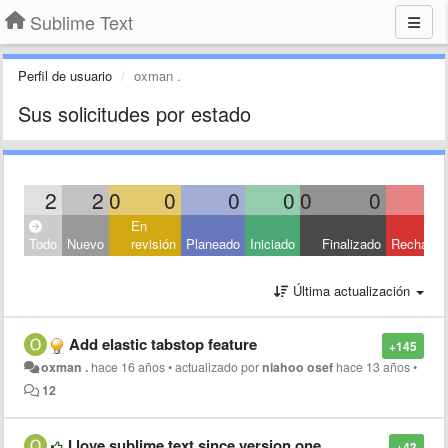
Sublime Text
Perfil de usuario
oxman .
Sus solicitudes por estado
2
2
0
0
0
0
0
0
En
Todo
Nuevo
revisión
Planeado
Iniciado
Finalizado
Rechaza
Última actualización
Add elastic tabstop feature
+145
oxman .
hace 16 años
•
actualizado por
niahoo osef
hace 13 años
•
12
I love sublime text since version one
+43