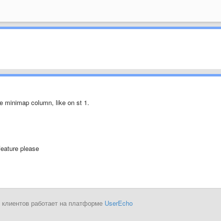
le minimap column, like on st 1.
feature please
 клиентов работает на платформе
UserEcho