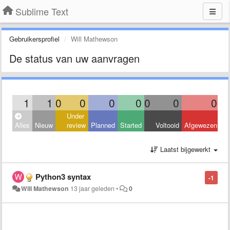
Sublime Text
Gebruikersprofiel
Will Mathewson
De status van uw aanvragen
1
1
0
0
0
0
0
0
0
Under
Alles
Nieuw
review
Planned
Started
Voltooid
Afgewezen
Laatst bijgewerkt
Python3 syntax
-1
Will Mathewson
13 jaar geleden
•
0