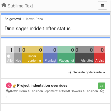
Sublime Text
Brugerprofil
Kevin Peno
Dine sager inddelt efter status
1
1
0
0
0
0
0
0
0
Under
Alle
Nye
vurdering
Planlagt
Påbegyndt
Afsluttet
Afvist
Seneste opdaterede
Project indentation overrides
+3
Kevin Peno
15 år siden
•
opdateret af
Scott Bowers
15 år siden
•
1