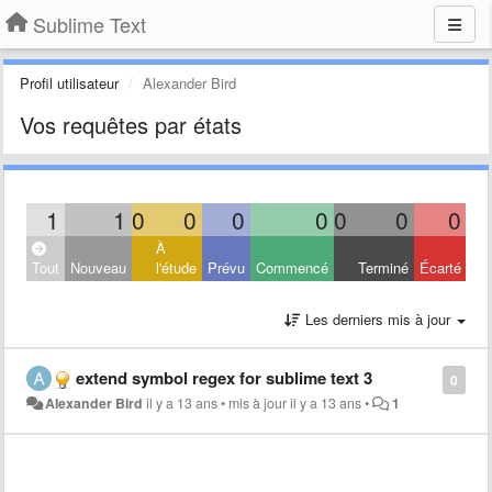
Sublime Text
Profil utilisateur
Alexander Bird
Vos requêtes par états
1
1
0
0
0
0
0
0
0
À
Tout
Nouveau
l'étude
Prévu
Commencé
Terminé
Écarté
Les derniers mis à jour
extend symbol regex for sublime text 3
0
Alexander Bird
il y a 13 ans
•
mis à jour
il y a 13 ans
•
1