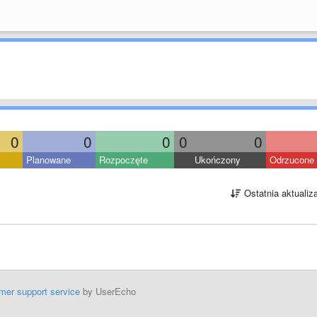
0
0
0
0
0
Planowane
Rozpoczęte
Ukończony
Odrzucone
Ostatnia aktualiz
mer support service
by UserEcho