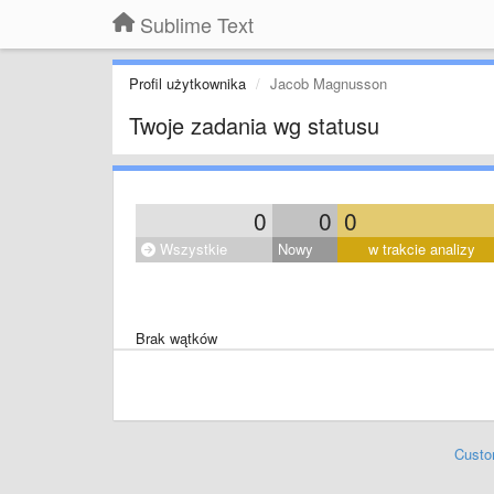
Sublime Text
Profil użytkownika
Jacob Magnusson
Twoje zadania wg statusu
0
0
0
Wszystkie
Nowy
w trakcie analizy
Brak wątków
Custo