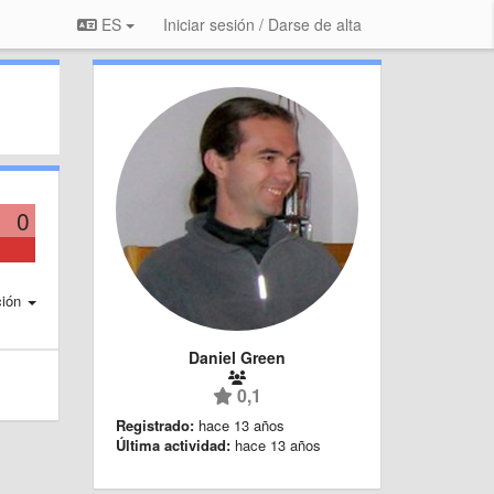
ES
Iniciar sesión / Darse de alta
0
ción
Daniel Green
0,1
Registrado:
hace 13 años
Última actividad:
hace 13 años