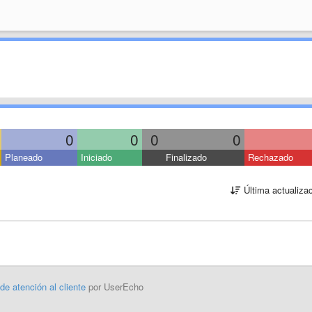
0
0
0
0
Planeado
Iniciado
Finalizado
Rechazado
Última actualiza
 de atención al cliente
por UserEcho