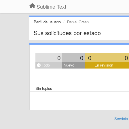
Sublime Text
Perfil de usuario
Daniel Green
Sus solicitudes por estado
0
0
0
0
Todo
Nuevo
En revisión
Sin topics
Servicio