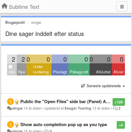
Sublime Text
Brugerprofil
singw
Dine sager inddelt efter status
2
2
0
0
0
0
0
0
0
Under
Alle
Nye
vurdering
Planlagt
Påbegyndt
Afsluttet
Afvist
Seneste opdaterede
Public the "Open Files" side bar (Panel) API, so plugins like function list side bar made possible
+126
singw
14 år siden
•
opdateret af
Eesger Toering
13 år siden
•
2
Show auto completion pop up as you type
+4
singw
15 år siden
•
0