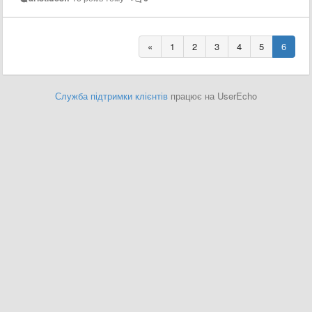
«
1
2
3
4
5
6
Служба підтримки клієнтів
працює на UserEcho