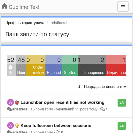
Sublime Text
Профіль користувача
aristidesfl
Ваші запити по статусу
52
48
0
0
0
0
1
2
1
Under
Всі
Нові
review
Planned
Started
Завершено
Відхилено
Нещодавно оновлені
Launchbar open recent files not working
+5
aristidesfl
15 років тому
•
оновлений
15 років тому
•
1
Keep fullscreen between sessions
+4
aristidesfl
15 років тому
•
0