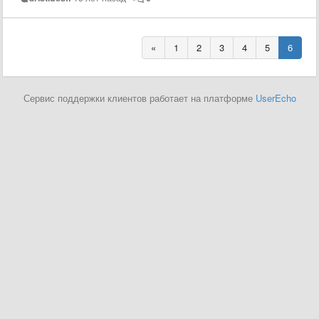
«
1
2
3
4
5
6
Сервис поддержки клиентов работает на платформе
UserEcho