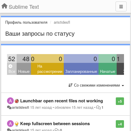
Sublime Text
Профиль пользователя
aristidesfl
Ваши запросы по статусу
52
48
0
0
0
0
1
На
Все
Новые
рассмотрении
Запланированные
Начатые
Зав
Со свежими изменениями
Launchbar open recent files not working
+5
aristidesfl
15 лет назад
•
обновлен
15 лет назад
•
1
Keep fullscreen between sessions
+4
aristidesfl
15 лет назад
•
0