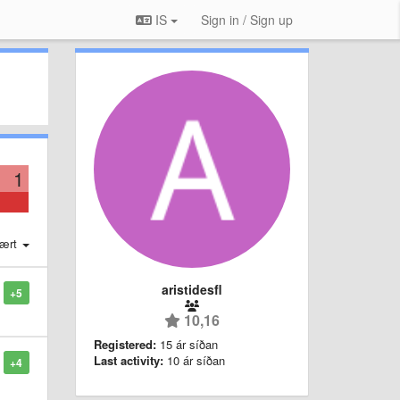
IS
Sign in / Sign up
1
ært
aristidesfl
+5
10,16
Registered:
15 ár síðan
Last activity:
10 ár síðan
+4