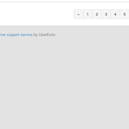
«
1
2
3
4
5
mer support service
by UserEcho