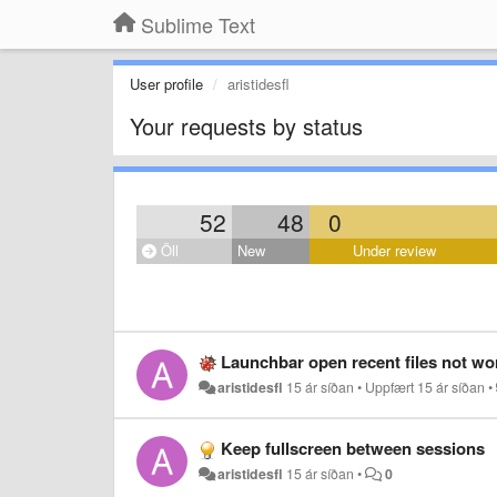
Sublime Text
User profile
aristidesfl
Your requests by status
52
48
0
Öll
New
Under review
Launchbar open recent files not wo
aristidesfl
15 ár síðan
•
Uppfært
15 ár síðan
•
Keep fullscreen between sessions
aristidesfl
15 ár síðan
•
0