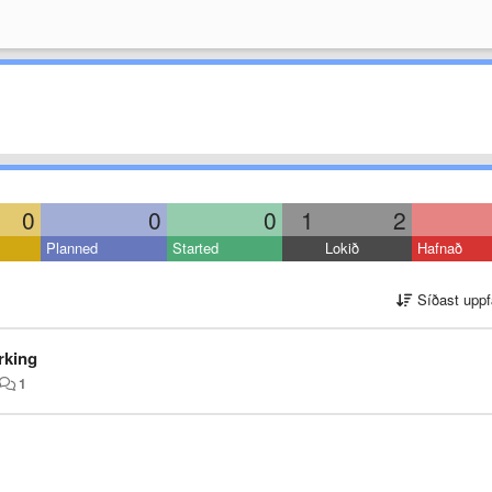
0
0
0
1
2
Planned
Started
Lokið
Hafnað
Síðast uppf
rking
1