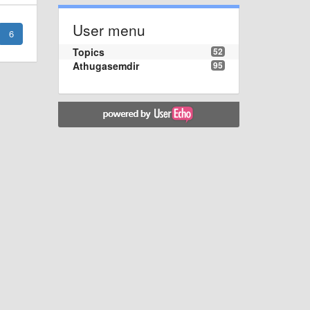
User menu
6
Topics
52
Athugasemdir
95