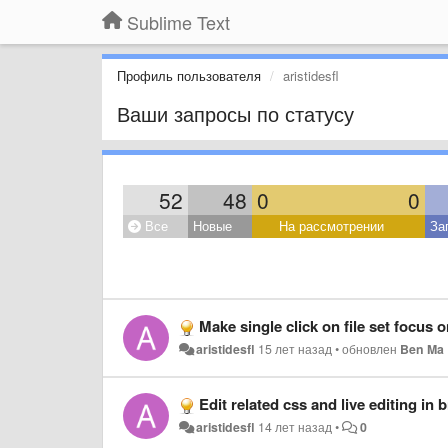
Sublime Text
Профиль пользователя
aristidesfl
Ваши запросы по статусу
52
48
0
0
Все
Новые
На рассмотрении
За
Make single click on file set focus 
aristidesfl
15 лет назад
•
обновлен
Ben Ma
Edit related css and live editing in
aristidesfl
14 лет назад
•
0