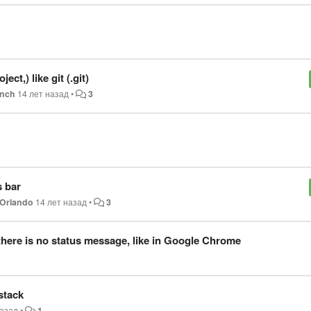
ect,) like git (.git)
ynch
14 лет назад
•
3
s bar
 Orlando
14 лет назад
•
3
 there is no status message, like in Google Chrome
stack
назад
•
1