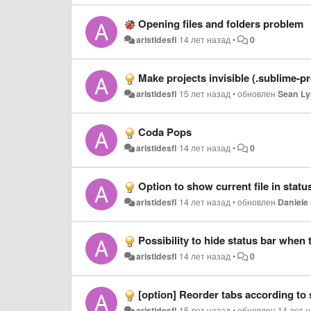
Opening files and folders problem
aristidesfl
14 лет назад
•
0
Make projects invisible (.sublime-proj
aristidesfl
15 лет назад
•
обновлен
Sean L
Coda Pops
aristidesfl
14 лет назад
•
0
Option to show current file in statu
aristidesfl
14 лет назад
•
обновлен
Daniele
Possibility to hide status bar when
aristidesfl
14 лет назад
•
0
[option] Reorder tabs according to 
aristidesfl
15 лет назад
•
обновлен
14 лет 