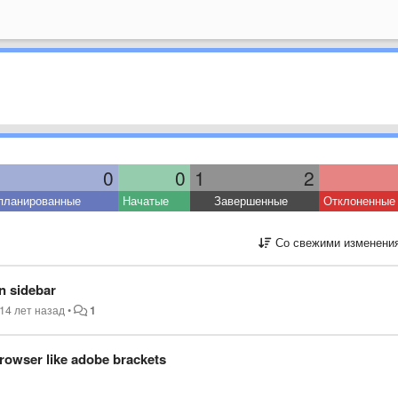
0
0
1
2
планированные
Начатые
Завершенные
Отклоненные
Со свежими изменени
on sidebar
14 лет назад
•
1
 browser like adobe brackets