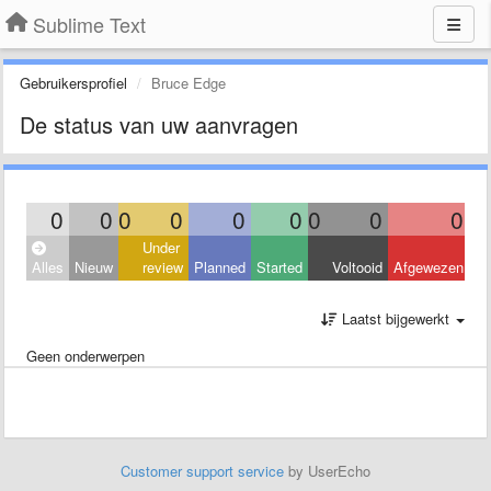
Sublime Text
Gebruikersprofiel
Bruce Edge
De status van uw aanvragen
0
0
0
0
0
0
0
0
0
Under
Alles
Nieuw
review
Planned
Started
Voltooid
Afgewezen
Laatst bijgewerkt
Geen onderwerpen
Customer support service
by UserEcho