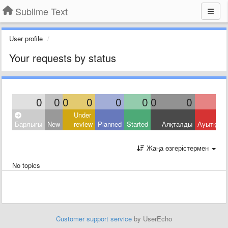
Sublime Text
User profile
Your requests by status
0
0
0
0
0
0
0
0
Under
Барлығы
New
review
Planned
Started
Аяқталды
Ауытқыд
Жаңа өзгерістермен
No topics
Customer support service
by UserEcho