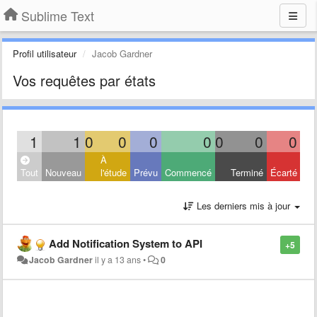
Sublime Text
Profil utilisateur
Jacob Gardner
Vos requêtes par états
1
1
0
0
0
0
0
0
0
À
Tout
Nouveau
l'étude
Prévu
Commencé
Terminé
Écarté
Les derniers mis à jour
Add Notification System to API
+5
Jacob Gardner
il y a 13 ans
•
0