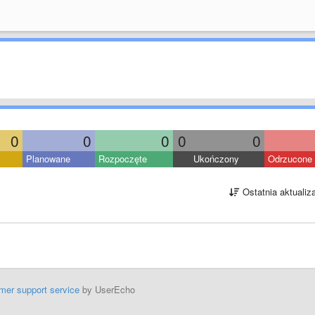
0
0
0
0
0
Planowane
Rozpoczęte
Ukończony
Odrzucone
Ostatnia aktualiz
mer support service
by UserEcho