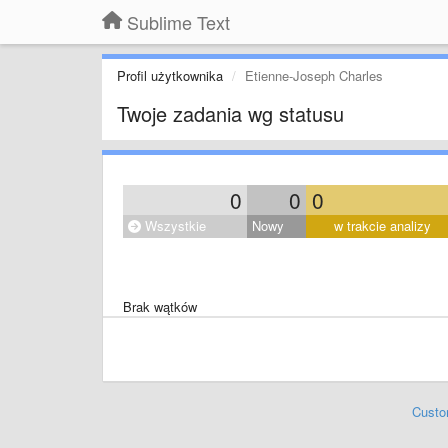
Sublime Text
Profil użytkownika
Etienne-Joseph Charles
Twoje zadania wg statusu
0
0
0
Wszystkie
Nowy
w trakcie analizy
Brak wątków
Custo