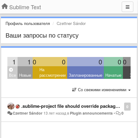
Sublime Text
Профиль пользователя
Czettner Sándor
Ваши запросы по статусу
1
1
0
0
0
0
0
На
Все
Новые
рассмотрении
Запланированные
Начатые
Зав
Со свежими изменениями
.sublime-project file should override package and user settings
0
Czettner Sándor
13 лет назад
в
Plugin announcements
•
0