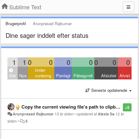
Sublime Text
Brugerprofil
Arunprasad Rajkumar
Dine sager inddelt efter status
1
1
0
0
0
0
0
0
0
Under
Alle
Nye
vurdering
Planlagt
Påbegyndt
Afsluttet
Afvist
Seneste opdaterede
Copy the current viewing file's path to clipboard
+5
Arunprasad Rajkumar
13 år siden
•
opdateret af
Alexis Sa
12 år
siden
•
5