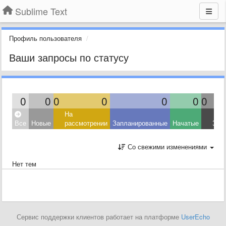
Sublime Text
Профиль пользователя
Ваши запросы по статусу
0
0
0
0
0
0
0
На
Все
Новые
рассмотрении
Запланированные
Начатые
Зав
Со свежими изменениями
Нет тем
Сервис поддержки клиентов работает на платформе
UserEcho