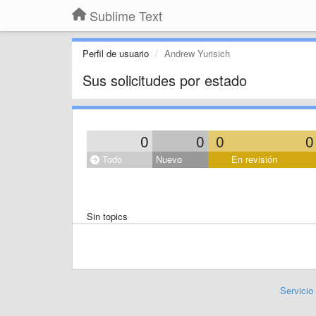
Sublime Text
Perfil de usuario
Andrew Yurisich
Sus solicitudes por estado
0
0
0
0
Todo
Nuevo
En revisión
Sin topics
Servicio