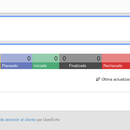
0
0
0
0
Planeado
Iniciado
Finalizado
Rechazado
Última actualiza
 de atención al cliente
por UserEcho