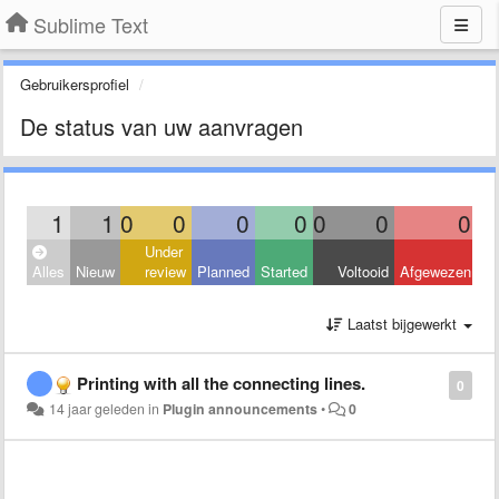
Sublime Text
Gebruikersprofiel
De status van uw aanvragen
1
1
0
0
0
0
0
0
0
Under
Alles
Nieuw
review
Planned
Started
Voltooid
Afgewezen
Laatst bijgewerkt
Printing with all the connecting lines.
0
14 jaar geleden
in
Plugin announcements
•
0