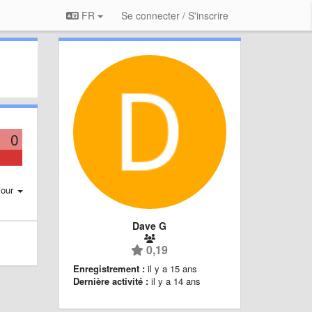
FR
Se connecter / S'inscrire
0
jour
Dave G
0,19
Enregistrement :
il y a 15 ans
Dernière activité :
il y a 14 ans