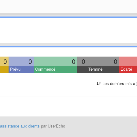
0
0
0
0
0
Prévu
Commencé
Terminé
Écarté
Les derniers mis à 
'assistance aux clients
par UserEcho