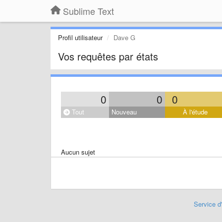
Sublime Text
Profil utilisateur
Dave G
Vos requêtes par états
0
0
0
Tout
Nouveau
À l'étude
Aucun sujet
Service d