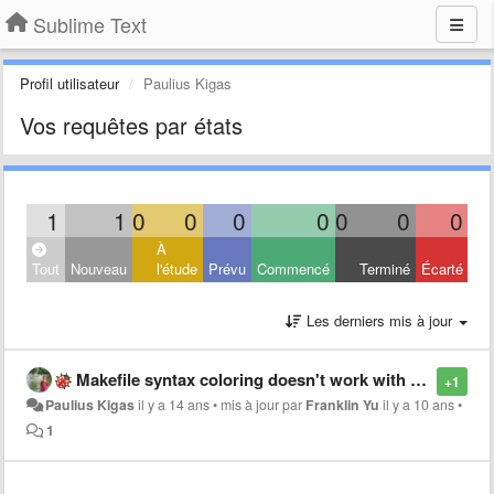
Sublime Text
Profil utilisateur
Paulius Kigas
Vos requêtes par états
1
1
0
0
0
0
0
0
0
À
Tout
Nouveau
l'étude
Prévu
Commencé
Terminé
Écarté
Les derniers mis à jour
Makefile syntax coloring doesn't work with ':=' operator.
+1
Paulius Kigas
il y a 14 ans
•
mis à jour par
Franklin Yu
il y a 10 ans
•
1