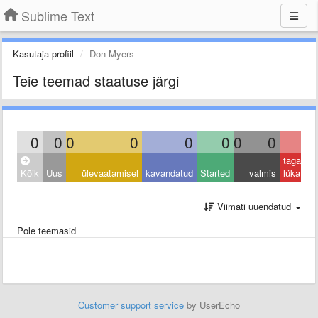
Sublime Text
Kasutaja profiil
Don Myers
Teie teemad staatuse järgi
0
0
0
0
0
0
0
0
0
tagasi
Kõik
Uus
ülevaatamisel
kavandatud
Started
valmis
lükatud
Viimati uuendatud
Pole teemasid
Customer support service
by UserEcho