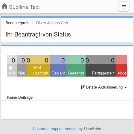
Sublime Text
Benutzerprofil
Oliver Joseph Ash
Ihr Beantragt-von Status
0
0
0
0
0
0
0
0
Wird
Alle
Neu
überprüft
Geplant
Gestartet
Fertiggestellt
Abgelehn
Letzte Aktualisierung
Keine Beiträge
Customer support service
by UserEcho