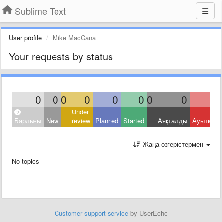
Sublime Text
User profile
Mike MacCana
Your requests by status
0
0
0
0
0
0
0
0
Under
Барлығы
New
review
Planned
Started
Аяқталды
Ауытқыд
Жаңа өзгерістермен
No topics
Customer support service
by UserEcho