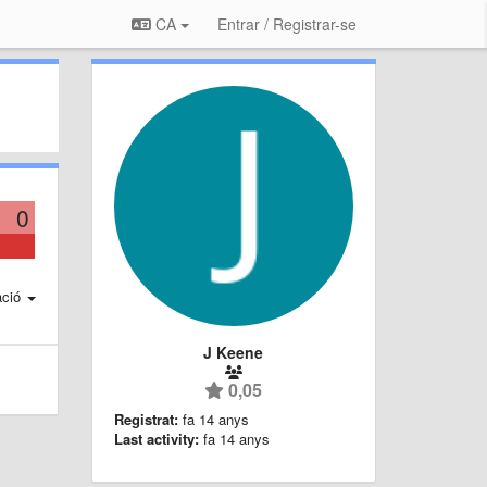
CA
Entrar / Registrar-se
0
ació
J Keene
0,05
Registrat:
fa 14 anys
Last activity:
fa 14 anys