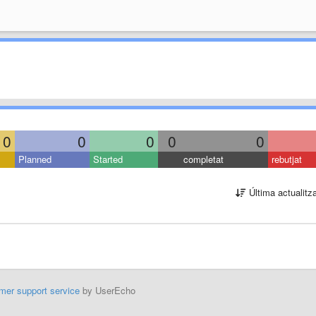
0
0
0
0
0
Planned
Started
completat
rebutjat
Última actualitz
mer support service
by UserEcho