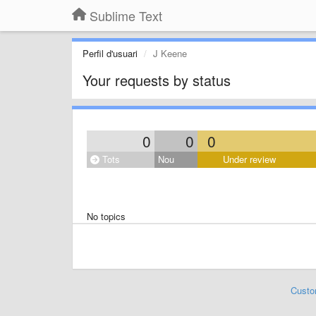
Sublime Text
Perfil d'usuari
J Keene
Your requests by status
0
0
0
Tots
Nou
Under review
No topics
Custo